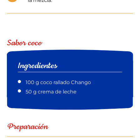
la mezcla.
Sabor coco
Ingredientes
100 g coco rallado Chango
50 g crema de leche
Preparación