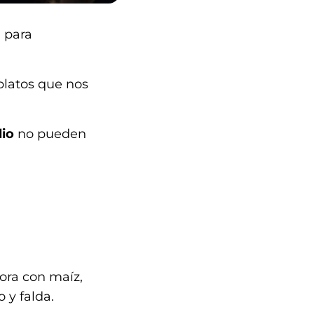
a para
 platos que nos
lio
no pueden
bora con maíz,
o y falda.