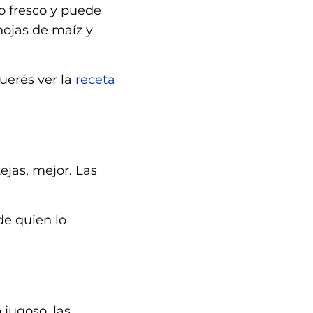
o fresco y puede
hojas de maíz y
uerés ver la
receta
ejas, mejor. Las
de quien lo
 jugoso, las