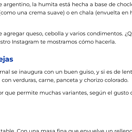
te argentino, la humita está hecha a base de chocl
 (como una crema suave) o en chala (envuelta en 
e agregar queso, cebolla y varios condimentos. ¿Q
stro Instagram te mostramos cómo hacerla.
ejas
nal se inaugura con un buen guiso, y si es de lent
 con verduras, carne, panceta y chorizo colorado.
or que permite muchas variantes, según el gusto 
ltable. Con una masa fina que envuelve un relleno