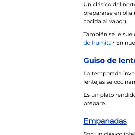
Un clásico del nor
prepararse en olla
cocida al vapor).
También se le suel
de humita
? En nue
Guiso de lent
La temporada inver
lentejas se cocinan
Es un plato rendid
prepare.
Empanadas
Son un clásico infa