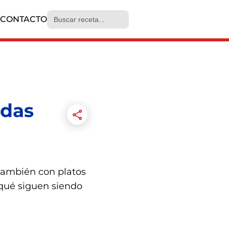
Search
CONTACTO
for:
idas
 también con platos
 qué siguen siendo