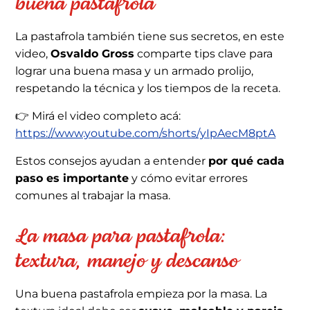
buena pastafrola
La pastafrola también tiene sus secretos, en este
video,
Osvaldo Gross
comparte tips clave para
lograr una buena masa y un armado prolijo,
respetando la técnica y los tiempos de la receta.
👉 Mirá el video completo acá:
https://www.youtube.com/shorts/yIpAecM8ptA
Estos consejos ayudan a entender
por qué cada
paso es importante
y cómo evitar errores
comunes al trabajar la masa.
La masa para pastafrola:
textura, manejo y descanso
Una buena pastafrola empieza por la masa. La