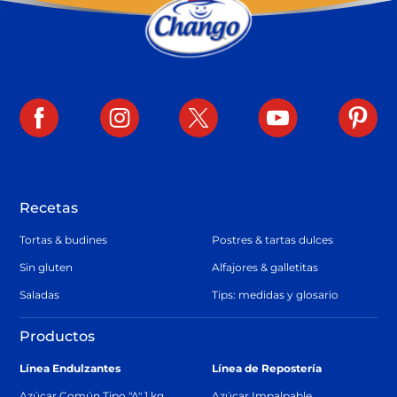
Recetas
Tortas & budines
Postres & tartas dulces
Sin gluten
Alfajores & galletitas
Saladas
Tips: medidas y glosario
Productos
Línea Endulzantes
Línea de Repostería
Azúcar Común Tipo "A" 1 kg
Azúcar Impalpable